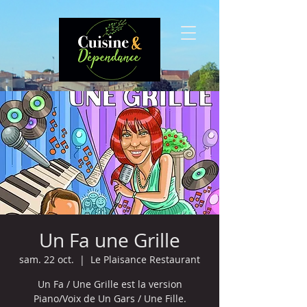
Un Fa une Grille
sam. 22 oct.
  |  
Le Plaisance Restaurant
Un Fa / Une Grille est la version
Piano/Voix de Un Gars / Une Fille.