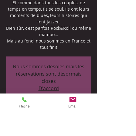
Et comme dans tous les couples, de
temps en temps, ils se soul, ils ont leurs
moments de blues, leurs histoires qui
font jazzer.
Bien sûr, c'est parfois Rock&Roll ou même
mambo...
Mais au fond, nous sommes en France et
Nous sommes désolés mais les
réservations sont désormais
closes
D'accord
Phone
Email
Heure et lieu
22 oct. 2022, 20:00 – 22:30
Le Plaisance Restaurant, 4 Place Eugène