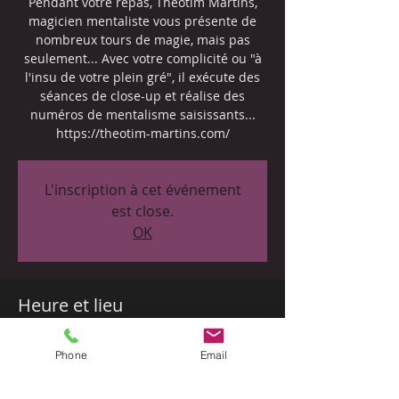
Pendant votre repas, Theotim Martins,
magicien mentaliste vous présente de
nombreux tours de magie, mais pas
seulement... Avec votre complicité ou "à
l'insu de votre plein gré", il exécute des
séances de close-up et réalise des
numéros de mentalisme saisissants...
https://theotim-martins.com/
L'inscription à cet événement
est close.
OK
Heure et lieu
07 sept. 2019, 20:00
Phone
Email
Le Plaisance Restaurant, 4 Place Eugène
Marchal, 33710 Bourg, France