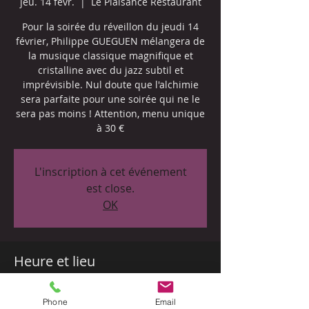
jeu. 14 févr.
  |  
Le Plaisance Restaurant
Pour la soirée du réveillon du jeudi 14
février, Philippe GUEGUEN mélangera de
la musique classique magnifique et
cristalline avec du jazz subtil et
imprévisible. Nul doute que l'alchimie
sera parfaite pour une soirée qui ne le
sera pas moins ! Attention, menu unique
à 30 €
L'inscription à cet événement
est close.
OK
Heure et lieu
14 févr. 2019, 20:00
Le Plaisance Restaurant, 4 Place Eugène
Phone
Email