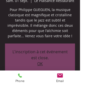
sam. 01 sept.
  |  
Le Plaisance Restaurant
Pour Philippe GUEGUEN, la musique
classique est magnifique et cristalline
tandis que le jazz est subtil et
imprévisible. Il mélange donc ces deux
éléments pour que l'alchimie soit
parfaite... Venez vous faire votre idée !
L'inscription à cet événement
est close.
OK
Phone
Email
Heure et lieu
01 sept. 2018, 20:00
Le Plaisance Restaurant, 4 Place Eugène
Marchal, 33710 Bourg, France