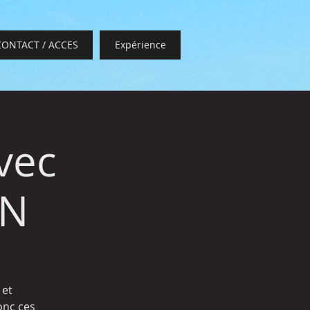
CONTACT / ACCES
Expérience
vec
EN
 et
donc ces