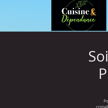
So
P
Po
cristal