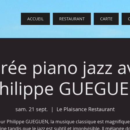
ACCUEIL
RESTAURANT
CARTE
irée piano jazz a
hilippe GUEGU
sam. 21 sept.
  |  
Le Plaisance Restaurant
ur Philippe GUEGUEN, la musique classique est magnifique
line tandis que le jazz est subtil et imprévisible. Il mélange 