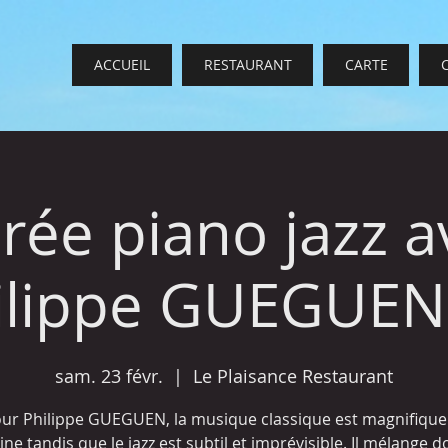
ACCUEIL
RESTAURANT
CARTE
irée piano jazz a
ilippe GUEGUEN 
sam. 23 févr.
  |  
Le Plaisance Restaurant
ur Philippe GUEGUEN, la musique classique est magnifique
line tandis que le jazz est subtil et imprévisible. Il mélange 