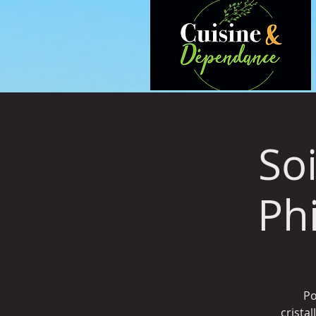
So
Ph
Po
cristal