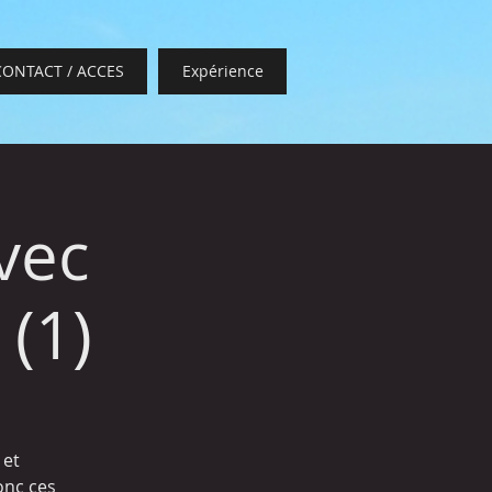
CONTACT / ACCES
Expérience
vec
(1)
 et
donc ces