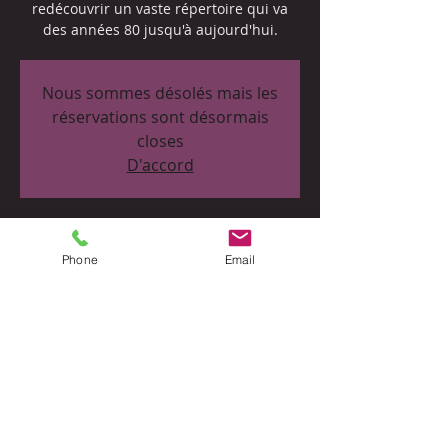
redécouvrir un vaste répertoire qui va
Nous sommes désolés mais les
réservations sont désormais
closes
D'accord
Heure et lieu
Phone
Email
24 sept. 2022, 20:00 – 22:30
Le Plaisance Restaurant, 4 Place Eugène
Marchal, 33710 Bourg, France
Partager cet événement