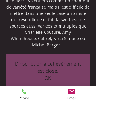
Il se décrit volontiers comme un chanteur
de variété française mais il est difficile de
mettre dans une seule case un artiste
qui revendique et fait la synthèse de
sources aussi variées et multiples que
Charlélie Couture, Amy
Whinehouse, Cabrel, Nina Simone ou
Michel Berger...
L'inscription à cet événement
est close.
OK
Phone
Email
Heure et lieu
15 juin 2019, 20:00
Le Plaisance Restaurant, 4 Place Eugène
Marchal, 33710 Bourg, France