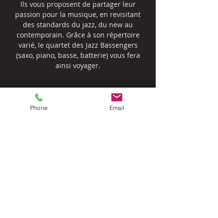
Ils vous proposent de partager leur
passion pour la musique, en revisitant
des standards du jazz, du new au
contemporain. Grâce à son répertoire
varié, le quartet des Jazz Bassengers
(saxo, piano, basse, batterie) vous fera
ainsi voyager.
Heure et lieu
Phone
Email
27 mai 2023, 20:00 – 28 mai 2023, 00:00
Le Plaisance Restaurant, 4 Place Eugène
Marchal, 33710 Bourg, France
Partager cet événement