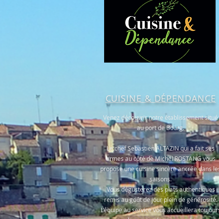
CUISINE & DÉPENDANCE
Venez découvrir notre établissement situé
au port de Bourg.
Le chef Sebastien ALTAZIN qui a fait ses
armes au côté de Michel ROSTANG vous
propose une cuisine sincère ancrée dans le
saisons.
Vous dégusterez des plats authentiques
remis au goût de jour plein de générosité.
L’équipe au service vous accueillera toujour