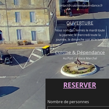
​Email:
contact@cuisineetdependance.fr
OUVERTURE
Nous sommes fermés le mardi toute
la journée, le mercredi toute la
journée, le dimanche soir et le lundi
soir.
Cuisine & Dépendance
Au Port - 4 place Marchal
33710 Bourg
RESERVER
Nombre de personnes