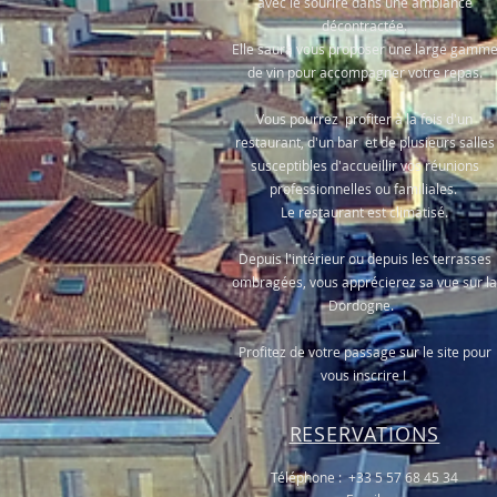
avec le sourire dans une ambiance
décontractée.
Elle saura vous proposer une large gamm
de vin pour accompagner votre repas.
Vous pourrez profiter à la fois d'un
restaurant, d'un bar et de plusieurs salles
susceptibles d'accueillir vos réunions
professionnelles ou familiales.
Le restaurant est climatisé.
Depuis l'intérieur ou depuis les terrasses
ombragées, vous apprécierez sa vue sur la
Dordogne.
Profitez de votre passage sur le site pour
vous inscrire !
RESERVATIONS
Téléphone : +33 5 57 68 45 34